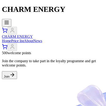
CHARM ENERGY
CHARM ENERGY
Home
Price list
About
News
500
welcome points
Join the company to take part in the loyalty programme and get
welcome points.
Join