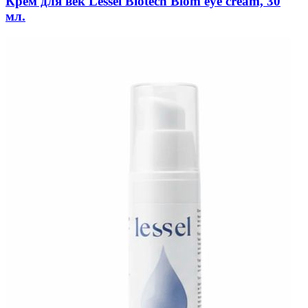
Крем для век Lessel Biotech Biom eye cream, 30
мл.