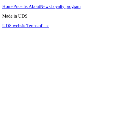
Home
Price list
About
News
Loyalty program
Made in UDS
UDS website
Terms of use