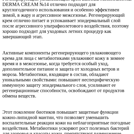
DERMA CREAM №14 отлично подходит для
круглогодичного использования и особенно эффективен
зимой, в жару и агрессивное межсезонье. Регенерирующий
крем отлично питает и успокаивает эпидермальный слой
после агрессивного ультрафиолетового воздействия, поэтому
хорошо подходит для уходовых летних процедур как
завершающий этап.
Активные компоненты регенерирующего увлажняющего
крема для лица с метабиотиками увлажняют кожу в зимнее
время и в межсезонье, когда требуется особый уход,
дополнительное питание и защита от холодных ветров и
мороза. Метабиотики, входящие в состав, обладают
уникальными свойствами: повышают неспецифическую
иммунную защиту эпидермального слоя, усиливают ее
регенерационные способности, освобождают от продуктов
обмена веществ.
Этот поколение биотиков повышает защитные функции
кожно-липидной мантии, что позволяет уменьшить
воспалительные реакции кожи на неблагоприятные погодные
воздействия. Метабиотики ускоряют рост полезных бактерий
для здоровья и красоты кожи, препятствуют размножение