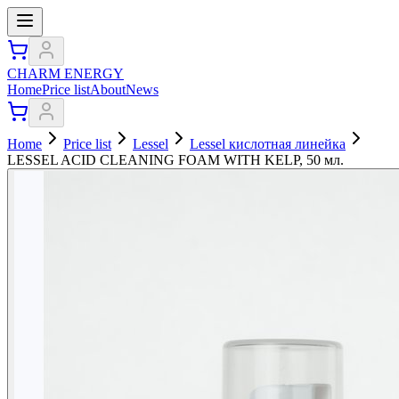
CHARM ENERGY
Home
Price list
About
News
Home
Price list
Lessel
Lessel кислотная линейка
LESSEL ACID CLEANING FOAM WITH KELP, 50 мл.